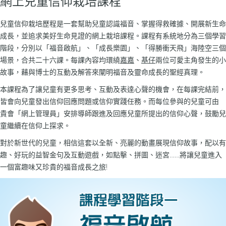
網上兒童信仰栽培課程
兒童信仰栽培歷程是一套幫助兒童認識福音、掌握得救確據、開展新生命
成長，並追求美好生命見證的網上栽培課程。課程有系統地分為三個學習
階段，分別以「福音啟航」、「成長樂園」、「得勝衝天飛」海陸空三個
場景，合共二十六課。每課內容均環繞
嘉嘉
、
基仔
兩位可愛主角發生的小
故事，藉與博士的互動及解答來闡明福音及靈命成長的聖經真理。
本課程為了讓兒童有更多思考、互動及表達心聲的機會，在每課完結前，
皆會向兒童發出信仰回應問題或信仰實踐任務。而每位參與的兒童可由
貴會「網上管理員」安排導師跟進及回應兒童所提出的信仰心聲，鼓勵兒
童繼續在信仰上探求。
對於新世代的兒童，相信這套以全新、亮麗的動畫展現信仰故事，配以有
趣、好玩的益智金句及互動遊戲，如點擊、拼圖、迷宮……將讓兒童進入
一個富趣味又珍貴的福音成長之旅!