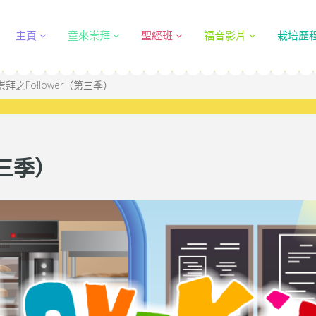
主頁
童來崇拜
聖經班
福音影片
栽培歷
拜之Follower（第三季）
第三季）