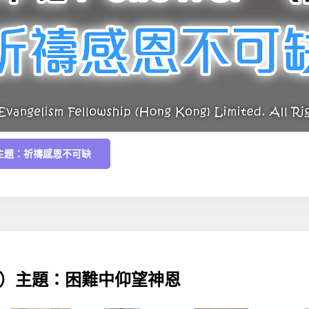
）主題：祈禱感恩不可缺
十六）主題：困難中仰望神恩