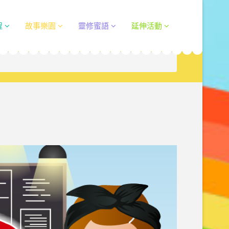
程
故事樂園
靈修蜜語
延伸活動