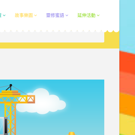
程
故事樂園
靈修蜜語
延伸活動