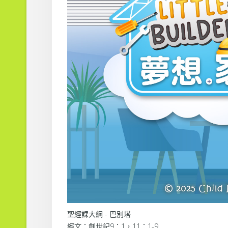
聖經課大綱 - 巴別塔
經文：創世記9：1，11：1-9