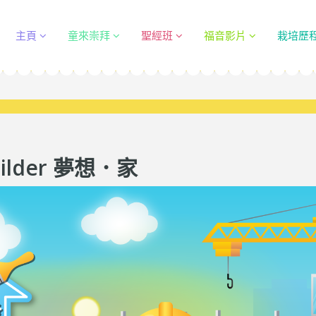
主頁
童來崇拜
聖經班
福音影片
栽培歷
uilder 夢想．家