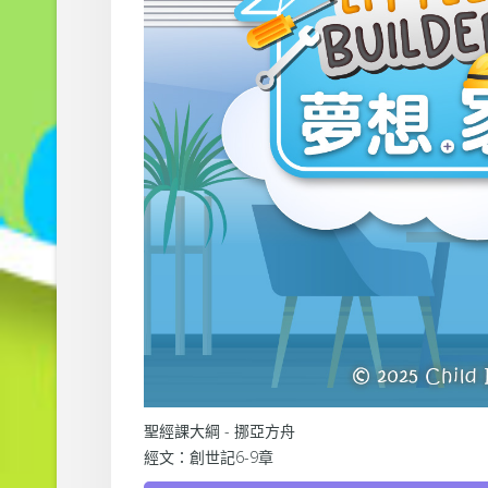
聖經課大綱 - 挪亞方舟
經文：創世記6-9章