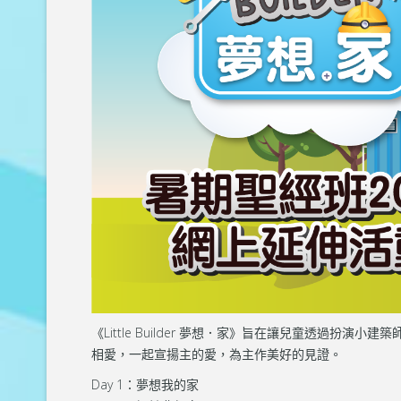
《Little Builder 夢想．家》旨在讓兒童透
相愛，一起宣揚主的愛，為主作美好的見證。
Day 1：夢想我的家