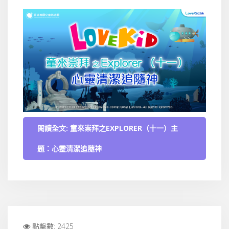
閱讀全文: 童來崇拜之EXPLORER（十一）主
題：心靈清潔追隨神
點擊數: 2425