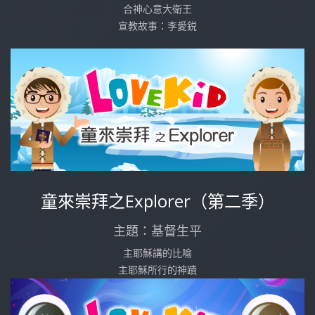
合神心意大衛王
宣教故事：李愛鋭
童來崇拜之Explorer（第二季）
主題：基督生平
主耶穌講的比喻
主耶穌所行的神蹟