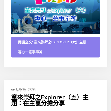
閱讀全文: 童來崇拜之EXPLORER（六）主題：
專心一意事奉神
點擊數: 2395
童來崇拜之Explorer（五）主
題：在主裏分擔分享