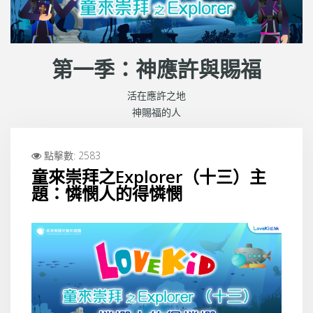
第一季：神應許與賜福
活在應許之地
神賜福的人
點擊數: 2583
童來崇拜之Explorer（十三）主
題：憐憫人的得憐憫