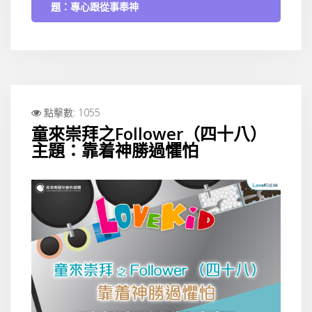
題：專心跟從事奉神
點擊數: 1055
童來崇拜之Follower（四十八）
主題：靠着神勝過懼怕