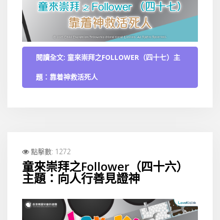
閱讀全文: 童來崇拜之FOLLOWER（四十七）主
題：靠着神救活死人
點擊數: 1272
童來崇拜之Follower（四十六）
主題：向人行善見證神