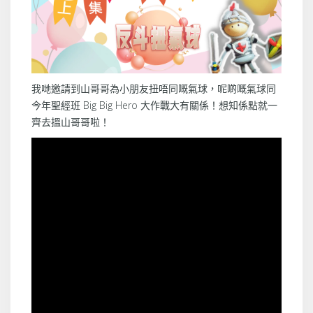
我哋邀請到山哥哥為小朋友扭唔同嘅氣球，呢啲嘅氣球同
今年聖經班 Big Big Hero 大作戰大有關係！想知係點就一
齊去搵山哥哥啦！