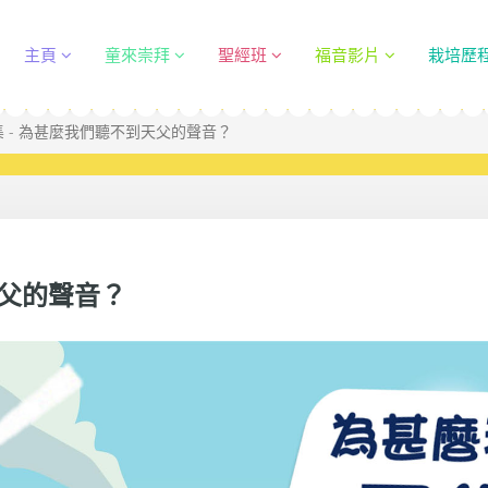
主頁
童來崇拜
聖經班
福音影片
栽培歷
集 - 為甚麼我們聽不到天父的聲音？
天父的聲音？