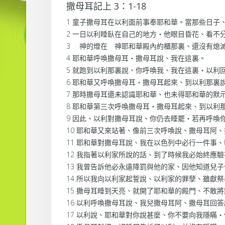
撒母耳記上 3：1-18
1 童子撒母耳在以利面前事奉耶和華。當那些日子
2 一日以利睡臥在自己的地方‧他眼目昏花、看不
3 神的燈在 神耶和華殿內約櫃那裏、還沒有熄
4 耶和華呼喚撒母耳‧撒母耳說、我在這裏。
5 就跑到以利那裏說、你呼喚我、我在這裏‧以利
6 耶和華又呼喚撒母耳‧撒母耳起來、到以利那裏
7 那時撒母耳還未認識耶和華、也未得耶和華的默
8 耶和華第三次呼喚撒母耳‧撒母耳起來、到以利
9 因此、以利對撒母耳說、你仍去睡罷‧若再呼喚
10 耶和華又來站著、像前三次呼喚說、撒母耳阿
11 耶和華對撒母耳說、我在以色列中必行一件事
12 我指著以利家所說的話、到了時候我必始終應
13 我曾告訴他必永遠降罰與他的家、因他知道兒
14 所以我向以利家起誓說、以利家的罪孽、雖獻
15 撒母耳睡到天亮、就開了耶和華的殿門、不敢
16 以利呼喚撒母耳說、我兒撒母耳阿、撒母耳回
17 以利說、耶和華對你說甚麼、你不要向我隱瞞