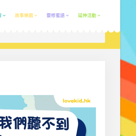
程
故事樂園
靈修蜜語
延伸活動