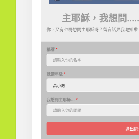
主耶穌，我想問……
你，又有乜嘢想問主耶穌呀？留言話畀我哋知啦
稱謂
*
就讀年級
*
我想問主耶穌…
*
送出問