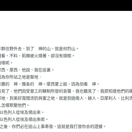
羊群往野外去、到了 神的山、就是何烈山。
觀看、不料、荊棘被火燒著、卻沒有燒燬。
燒壞呢。
摩西、摩西．他說、我在這裏。
因為你所站之地是聖地．
以撒的 神、雅各的 神。摩西蒙上臉、因為怕看 神。
看見了．他們因受督工的轄制所發的哀聲、我也聽見了．我原知道他們的
了那地、到美好寬闊流奶與蜜之地、就是到迦南人、赫人、亞摩利人、比利
人怎樣欺壓他們。
姓以色列人從埃及領出來。
將以色列人從埃及領出來呢。
來之後、你們必在這山上事奉我、這就是我打發你去的證據。