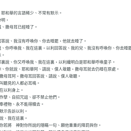
、耶和華的言語稀少、不常有默示。
分明‧
滅、撒母耳已經睡了。
回答說、我沒有呼喚你、你去睡罷‧他就去睡了。
說、你呼喚我、我在這裏‧以利回答說、我的兒、我沒有呼喚你、你去睡
示。
那裏說、你又呼喚我、我在這裏‧以利纔明白是耶和華呼喚童子。
你、你就說、耶和華阿、請說、僕人敬聽‧撒母耳就去仍睡在原處。
、撒母耳阿‧撒母耳回答說、請說、僕人敬聽。
、叫聽見的人都必耳鳴。
驗在以利身上。
子作孽、自招咒詛、卻不禁止他們。
祭奉禮物、永不能得贖去。
將默示告訴以利。
答說、我在這裏。
‧你若將 神對你所說的隱瞞一句、願他重重的降罰與你。