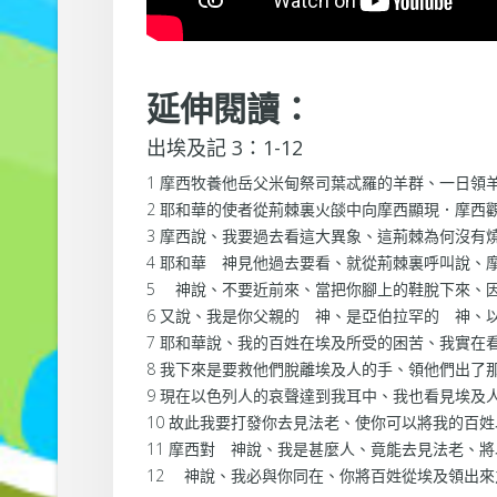
延伸閱讀：
出埃及記 3：1-12
1 摩西牧養他岳父米甸祭司葉忒羅的羊群、一日領
2 耶和華的使者從荊棘裏火燄中向摩西顯現．摩西
3 摩西說、我要過去看這大異象、這荊棘為何沒有
4 耶和華 神見他過去要看、就從荊棘裏呼叫說、
5 神說、不要近前來、當把你腳上的鞋脫下來、
6 又說、我是你父親的 神、是亞伯拉罕的 神、
7 耶和華說、我的百姓在埃及所受的困苦、我實在
8 我下來是要救他們脫離埃及人的手、領他們出
9 現在以色列人的哀聲達到我耳中、我也看見埃及
10 故此我要打發你去見法老、使你可以將我的百
11 摩西對 神說、我是甚麼人、竟能去見法老、
12 神說、我必與你同在、你將百姓從埃及領出