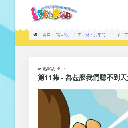
首頁
福音影片
主耶穌，我想問……
第11
點擊數: 4944
第11集 - 為甚麼我們聽不到