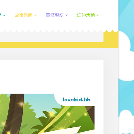
程
故事樂園
靈修蜜語
延伸活動