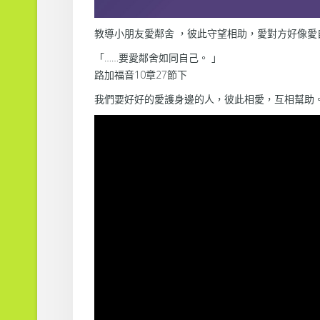
教導小朋友愛鄰舍 ，彼此守望相助，愛對方好像愛
「……要愛鄰舍如同自己。 」
路加福音10章27節下
我們要好好的愛護身邊的人，彼此相愛，互相幫助。