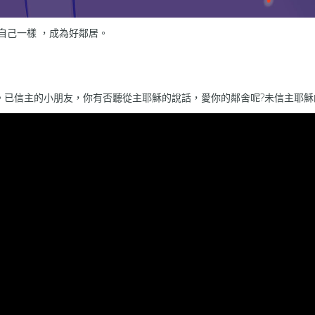
自己一樣 ，成為好鄰居。
已信主的小朋友，你有否聽從主耶穌的說話，愛你的鄰舍呢?未信主耶穌