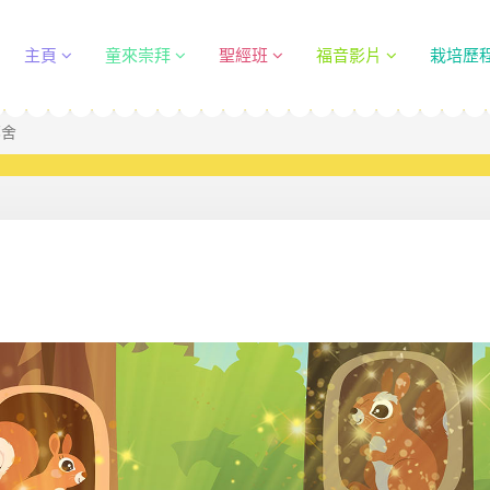
主頁
童來崇拜
聖經班
福音影片
栽培歷
鄰舍