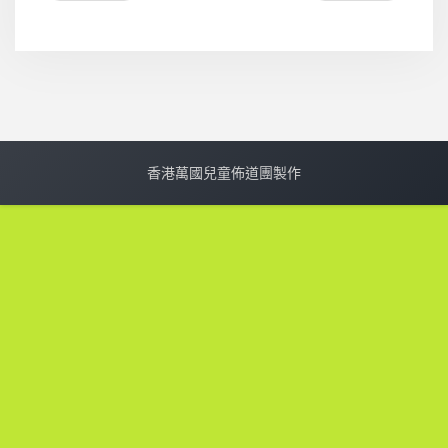
香港萬國兒童佈道團製作