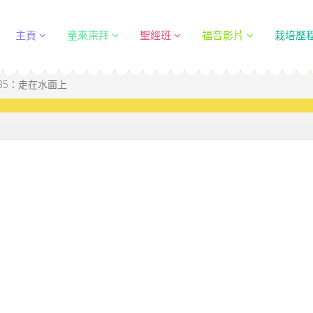
主頁
童來崇拜
聖經班
福音影片
栽培歷
35：走在水面上