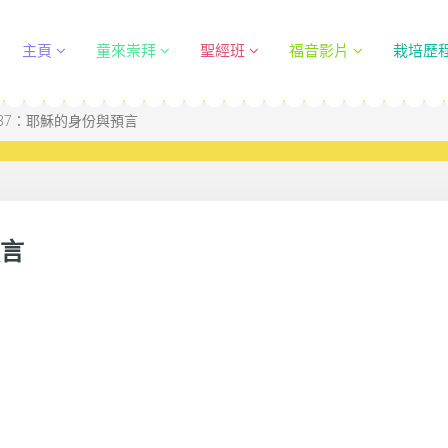
主頁
童來崇拜
聖經班
福音影片
栽培歷
37：耶穌的身份與預言
預言