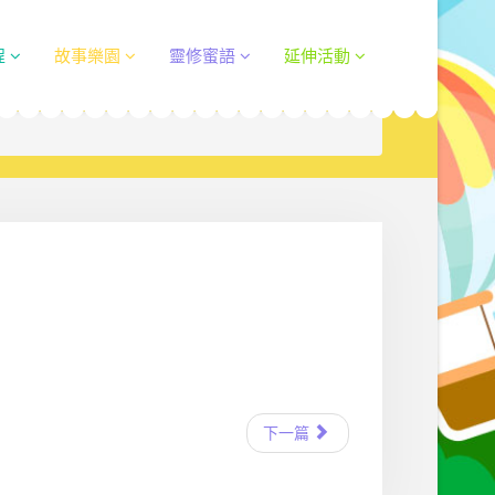
程
故事樂園
靈修蜜語
延伸活動
下一篇