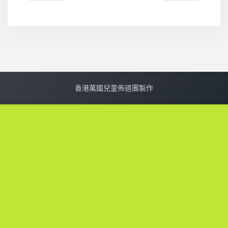
香港萬國兒童佈道團製作