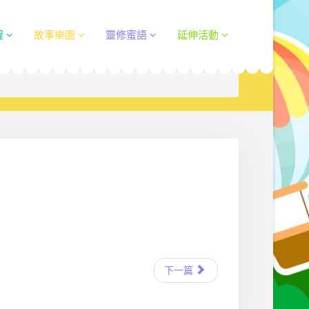
程
故事樂園
靈修蜜語
延伸活動
下一篇