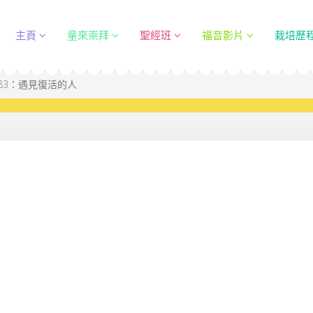
主頁
童來崇拜
聖經班
福音影片
栽培歷
83：遇見復活的人