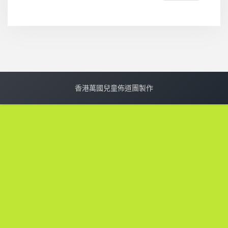
香港萬國兒童佈道團製作