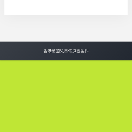
香港萬國兒童佈道團製作