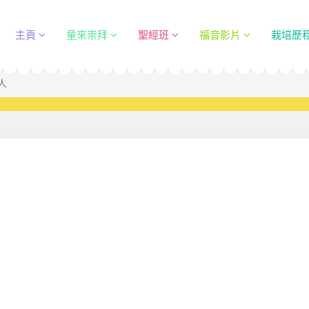
主頁
童來崇拜
聖經班
福音影片
栽培歷
人