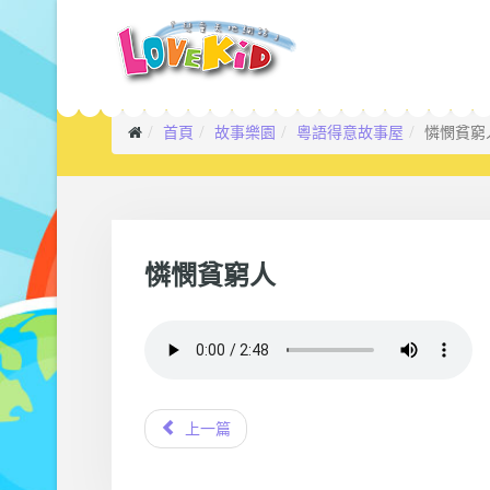
首頁
故事樂園
粵語得意故事屋
憐憫貧窮
憐憫貧窮人
上一篇