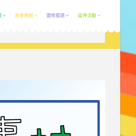
程
故事樂園
靈修蜜語
延伸活動