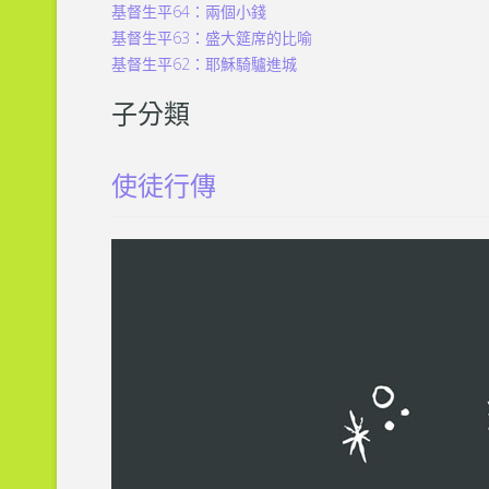
基督生平64：兩個小錢
基督生平63：盛大筵席的比喻
基督生平62：耶穌騎驢進城
子分類
使徒行傳