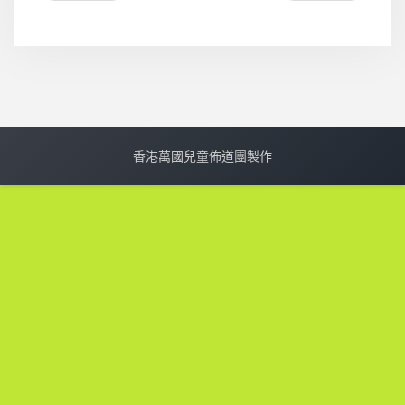
香港萬國兒童佈道團製作