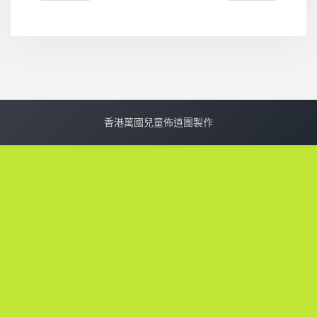
香港萬國兒童佈道團製作