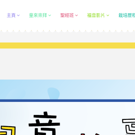
主頁
童來崇拜
聖經班
福音影片
栽培歷