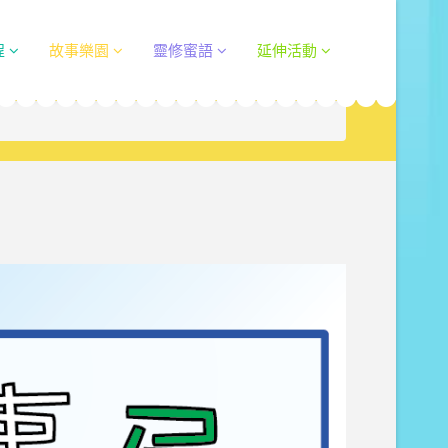
程
故事樂園
靈修蜜語
延伸活動